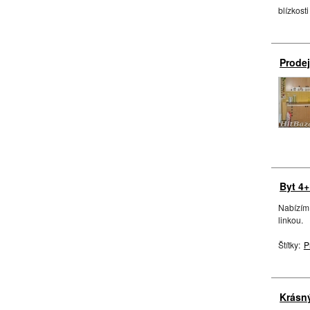
blízkosti 
Prodej
Byt 4+
Nabízím
linkou.
Štítky:
P
Krásný