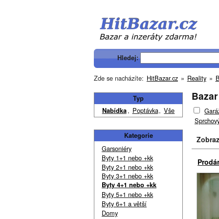
Hledej:
Zde se nacházíte:
HitBazar.cz
»
Reality
»
B
Bazar 
Typ
,
Poptávka
,
Vše
Nabídka
Gará
Sprchový
Kategorie
Zobrazu
Garsoniéry
Byty 1+1 nebo +kk
Prodám
Byty 2+1 nebo +kk
Byty 3+1 nebo +kk
Byty 4+1 nebo +kk
Byty 5+1 nebo +kk
Byty 6+1 a větší
Domy