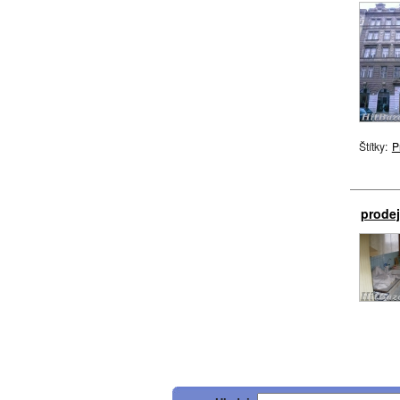
Štítky:
P
prodej