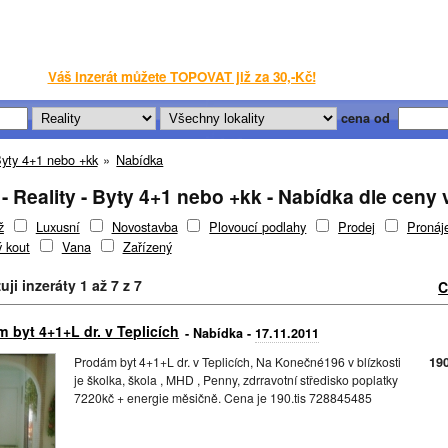
Váš inzerát můžete TOPOVAT již za 30,-Kč!
cena od
yty 4+1 nebo +kk
»
Nabídka
- Reality - Byty 4+1 nebo +kk - Nabídka dle ceny
ž
Luxusní
Novostavba
Plovoucí podlahy
Prodej
Proná
 kout
Vana
Zařízený
ji inzeráty 1 až 7 z 7
C
 byt 4+1+L dr. v Teplicích
- Nabídka -
17.11.2011
Prodám byt 4+1+L dr. v Teplicích, Na Konečné196 v blízkosti
19
je školka, škola , MHD , Penny, zdrravotní středisko poplatky
7220kč + energie měsičně. Cena je 190.tis 728845485