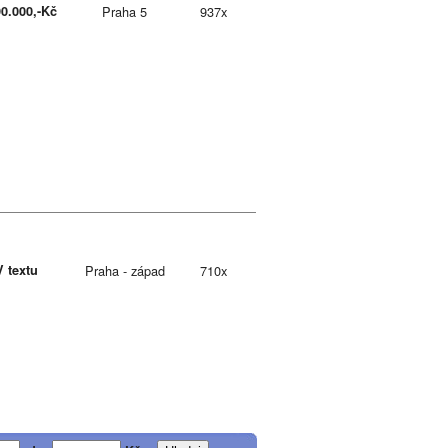
90.000,-Kč
Praha 5
937x
V textu
Praha - západ
710x