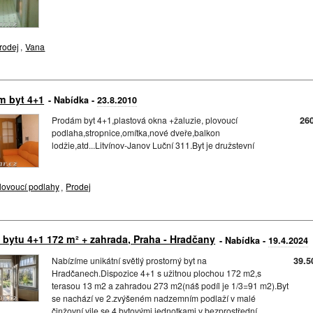
rodej
,
Vana
m byt 4+1
- Nabídka -
23.8.2010
Prodám byt 4+1,plastová okna +žaluzie, plovoucí
26
podlaha,stropnice,omítka,nové dveře,balkon
lodžie,atd...Litvínov-Janov Luční 311.Byt je družstevní
lovoucí podlahy
,
Prodej
 bytu 4+1 172 m² + zahrada, Praha - Hradčany
- Nabídka -
19.4.2024
Nabízíme unikátní světlý prostorný byt na
39.5
Hradčanech.Dispozice 4+1 s užitnou plochou 172 m2,s
terasou 13 m2 a zahradou 273 m2(náš podíl je 1/3=91 m2).Byt
se nachází ve 2.zvýšeném nadzemním podlaží v malé
činžovní vile se 4 bytovými jednotkami v bezprostřední