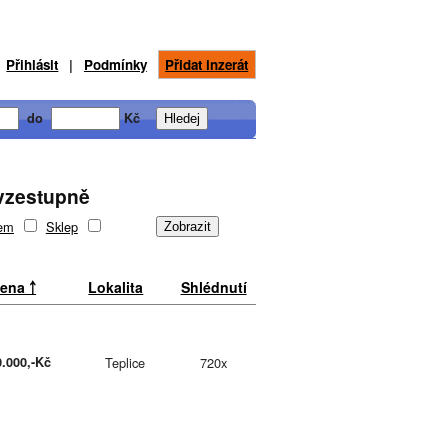
Přihlásit
|
Podmínky
Přidat inzerát
do
Kč
 vzestupně
jem
Sklep
ena ￪
Lokalita
Shlédnutí
0.000,-Kč
Teplice
720x