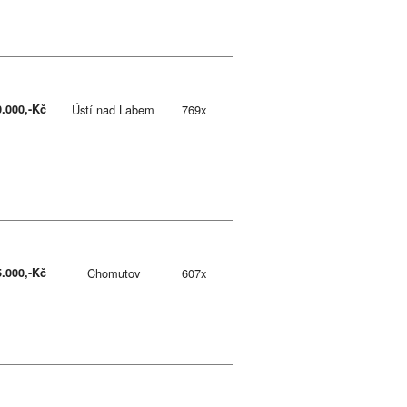
0.000,-Kč
Ústí nad Labem
769x
5.000,-Kč
Chomutov
607x