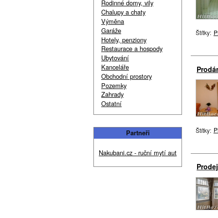
Rodinné domy, vily
Chalupy a chaty
Výměna
Garáže
Štítky:
P
Hotely, penziony
Restaurace a hospody
Ubytování
Kanceláře
Prodá
Obchodní prostory
Pozemky
Zahrady
Ostatní
Štítky:
P
Partneři
Nakubani.cz - ruční mytí aut
Prodej