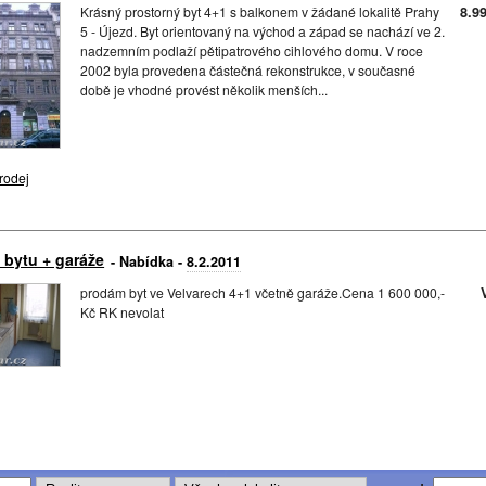
Krásný prostorný byt 4+1 s balkonem v žádané lokalitě Prahy
8.9
5 - Újezd. Byt orientovaný na východ a západ se nachází ve 2.
nadzemním podlaží pětipatrového cihlového domu. V roce
2002 byla provedena částečná rekonstrukce, v současné
době je vhodné provést několik menších...
rodej
 bytu + garáže
- Nabídka -
8.2.2011
prodám byt ve Velvarech 4+1 včetně garáže.Cena 1 600 000,-
Kč RK nevolat