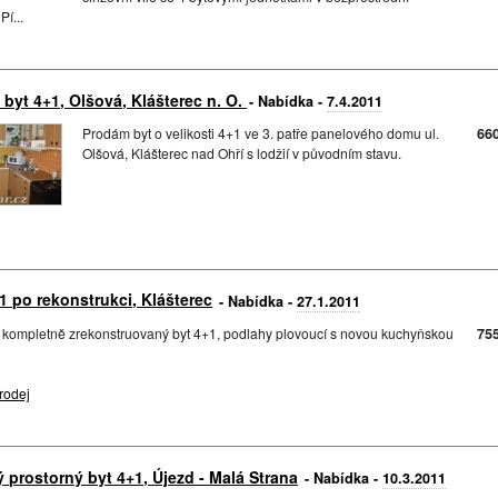
Pí...
 byt 4+1, Olšová, Klášterec n. O.
- Nabídka -
7.4.2011
Prodám byt o velikosti 4+1 ve 3. patře panelového domu ul.
66
Olšová, Klášterec nad Ohří s lodžií v původním stavu.
1 po rekonstrukci, Klášterec
- Nabídka -
27.1.2011
 kompletně zrekonstruovaný byt 4+1, podlahy plovoucí s novou kuchyňskou
75
rodej
 prostorný byt 4+1, Újezd - Malá Strana
- Nabídka -
10.3.2011