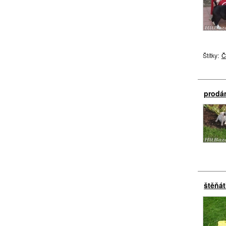
Štítky:
Č
prodá
štěňá