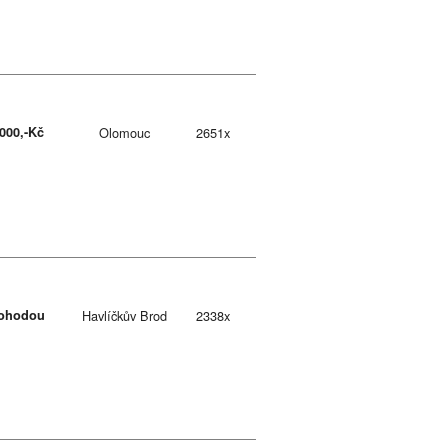
.000,-Kč
Olomouc
2651x
ohodou
Havlíčkův Brod
2338x