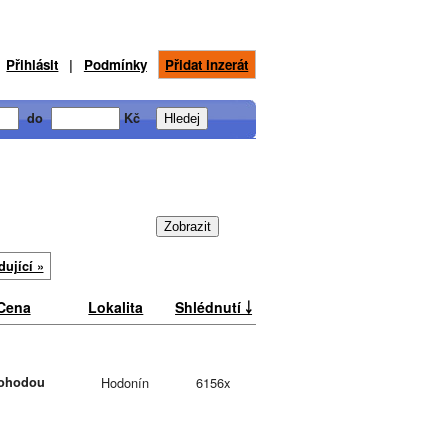
Přihlásit
|
Podmínky
Přidat inzerát
do
Kč
dující »
Cena
Lokalita
Shlédnutí ￬
ohodou
Hodonín
6156x