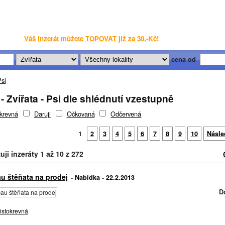
Váš inzerát můžete TOPOVAT již za 30,-Kč!
cena od
si
- Zvířata - Psi dle shlédnutí vzestupně
krevná
Daruji
Očkovaná
Odčervená
1
2
3
4
5
6
7
8
9
10
Násle
uji inzeráty 1 až 10 z 272
u štěňata na prodej
- Nabídka -
22.2.2013
D
istokrevná