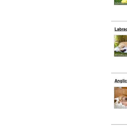
Labrad
Angli