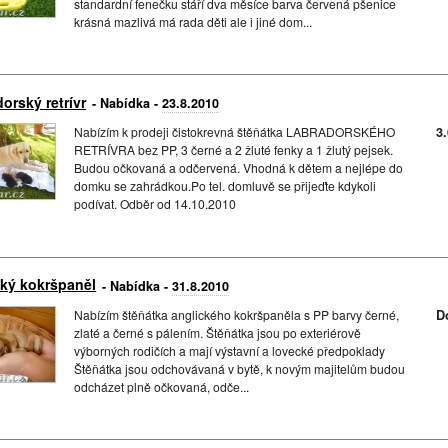
standardní fenečku stáří dva měsíce barva červená pšenice
krásná mazlivá má rada děti ale i jiné dom...
orský retrívr
- Nabídka -
23.8.2010
Nabízím k prodeji čistokrevná štěňátka LABRADORSKÉHO
3
RETRÍVRA bez PP, 3 černé a 2 žluté fenky a 1 žlutý pejsek.
Budou očkovaná a odčervená. Vhodná k dětem a nejlépe do
domku se zahrádkou.Po tel. domluvě se přijeďte kdykoli
podívat. Odběr od 14.10.2010
cký kokršpaněl
- Nabídka -
31.8.2010
Nabízím štěňátka anglického kokršpaněla s PP barvy černé,
D
zlaté a černé s pálením. Štěňátka jsou po exteriérově
výborných rodičích a mají výstavní a lovecké předpoklady
Štěňátka jsou odchovávaná v bytě, k novým majitelům budou
odcházet plně očkovaná, odče...