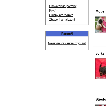
Chovatelské potřeby
Krytí
Mops 
Služby pro zvířata
Ztraceni a nalezeni
Partneři
Nakubani.cz - ruční mytí aut
yorksh
Středo