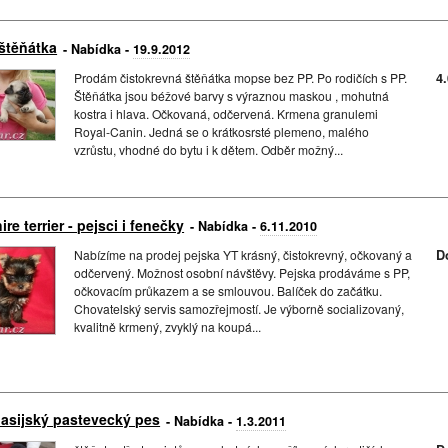
štěňátka
- Nabídka -
19.9.2012
Prodám čistokrevná štěňátka mopse bez PP. Po rodičích s PP.
4
Štěňátka jsou béžové barvy s výraznou maskou , mohutná
kostra i hlava. Očkovaná, odčervená. Krmena granulemi
Royal-Canin. Jedná se o krátkosrsté plemeno, malého
vzrůstu, vhodné do bytu i k dětem. Odběr možný...
ire terrier - pejsci i fenečky
- Nabídka -
6.11.2010
Nabízíme na prodej pejska YT krásný, čistokrevný, očkovaný a
D
odčervený. Možnost osobní návštěvy. Pejska prodáváme s PP,
očkovacím průkazem a se smlouvou. Balíček do začátku.
Chovatelský servis samozřejmostí. Je výborně socializovaný,
kvalitně krmený, zvyklý na koupá...
asijský pastevecký pes
- Nabídka -
1.3.2011