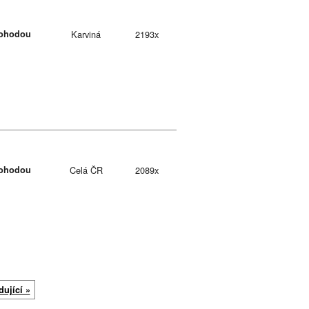
ohodou
Karviná
2193x
ohodou
Celá ČR
2089x
dující »