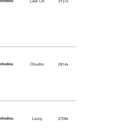
ohodou
Celá ČR
3137x
ohodou
Chrudim
2914x
ohodou
Louny
2708x