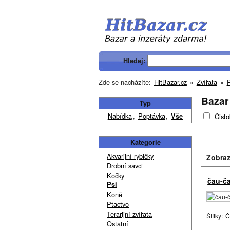
Hledej:
Zde se nacházíte:
HitBazar.cz
»
Zvířata
»
P
Bazar 
Typ
Nabídka
,
Poptávka
,
Vše
Čisto
Kategorie
Akvarijní rybičky
Zobraz
Drobní savci
Kočky
čau-ča
Psi
Koně
Ptactvo
Terarijní zvířata
Štítky:
Č
Ostatní