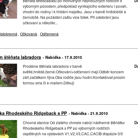
štěňata středoasiatů po mohutných nepříbuzných rodičích s
D
výborným původem, předpoklad vynikajícího exterieru i povah,
vhodní do rodiny i k hlídání majetku. Jsou v barvě hnědobílé a
černobílé. Na požádání zašlu více fotek. Při odebrání jsou
očkovaní a několikr...
istokrevná
,
Očkovaná
,
Odčervená
m štěňata labradora
- Nabídka -
17.9.2010
Prodáme štěňata labradora v barvě
D
světlé,hnědé,černé.Očkování+odčervení mají.Odběr koncem
září,začátkem října.Oba rodiče jsou hodní.Kontaktovat prosím
formou sms či e-mailem.Děkuji
tka Rhodeského Ridgeback s PP
- Nabídka -
21.9.2010
Chovná stanice Od zlatého chmele nabízí nádherné štěňátko
D
Rhodeského Ridgeback s PP po výborných rodičích
úspěšných na výstavách V1,V2,V3,CAC,CACIB dispázie 0/0