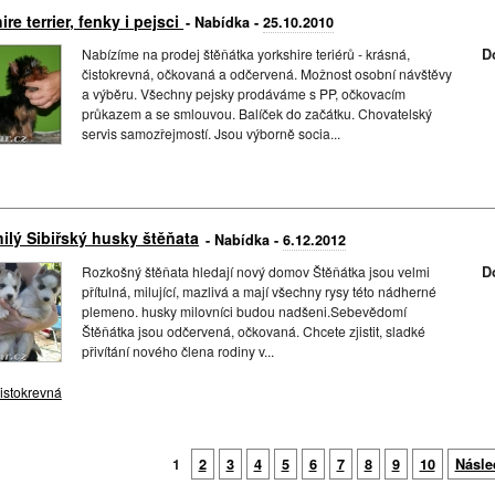
ire terrier, fenky i pejsci
- Nabídka -
25.10.2010
Nabízíme na prodej štěňátka yorkshire teriérů - krásná,
D
čistokrevná, očkovaná a odčervená. Možnost osobní návštěvy
a výběru. Všechny pejsky prodáváme s PP, očkovacím
průkazem a se smlouvou. Balíček do začátku. Chovatelský
servis samozřejmostí. Jsou výborně socia...
ilý Sibiřský husky štěňata
- Nabídka -
6.12.2012
Rozkošný štěňata hledají nový domov Štěňátka jsou velmi
D
přítulná, milující, mazlivá a mají všechny rysy této nádherné
plemeno. husky milovníci budou nadšeni.Sebevědomí
Štěňátka jsou odčervená, očkovaná. Chcete zjistit, sladké
přivítání nového člena rodiny v...
istokrevná
1
2
3
4
5
6
7
8
9
10
Násle