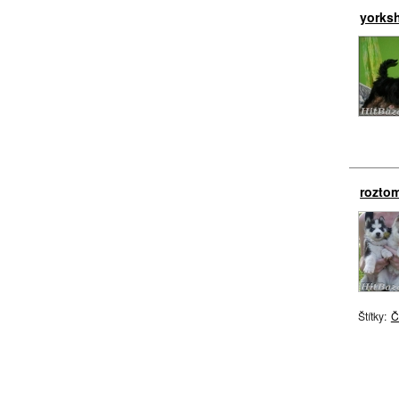
yorksh
roztom
Štítky:
Č