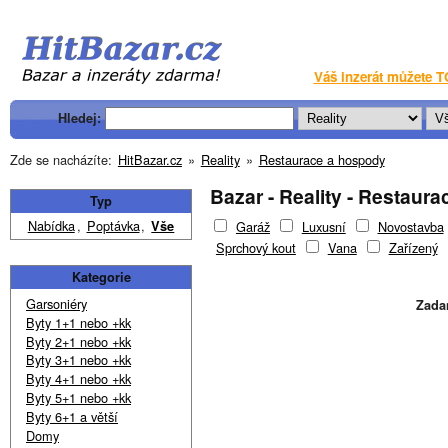
Váš inzerát můžete T
Hledej:
Zde se nacházíte:
HitBazar.cz
»
Reality
»
Restaurace a hospody
Bazar - Reality - Restaur
Typ
Nabídka
,
Poptávka
,
Vše
Garáž
Luxusní
Novostavba
Sprchový kout
Vana
Zařízený
Kategorie
Garsoniéry
Zada
Byty 1+1 nebo +kk
Byty 2+1 nebo +kk
Byty 3+1 nebo +kk
Byty 4+1 nebo +kk
Byty 5+1 nebo +kk
Byty 6+1 a větší
Domy