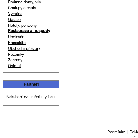
Rodinné domy, vily
Chalupy a chaty
Výměna
Garáže
Hotely, penziony
Restaurace a hospody
Ubytování
Kanceláře
Obchodní prostory
Pozemky
Zahrady
Ostatní
Partneři
Nakubani.cz - ruční mytí aut
Podmínky
|
Rek
©